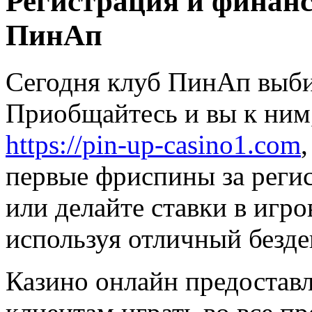
Регистрация и финанс
ПинАп
Сегодня клуб ПинАп выби
Приобщайтесь и вы к ним,
https://pin-up-casino1.com
первые фриспины за регис
или делайте ставки в игр
используя отличный безд
Казино онлайн предостав