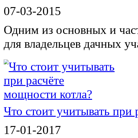
07-03-2015
Одним из основных и час
для владельцев дачных уч
Что стоит учитывать при 
17-01-2017