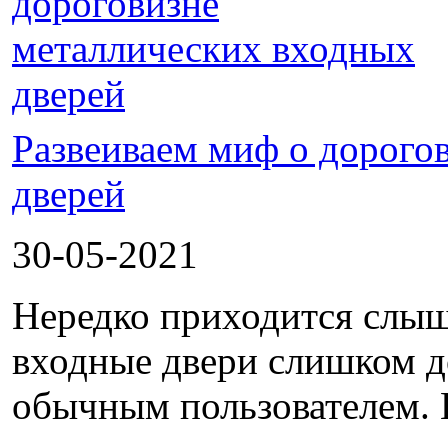
Развеиваем миф о дорого
дверей
30-05-2021
Нередко приходится слыш
входные двери слишком д
обычным пользователем. П