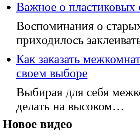
Важное о пластиковых 
Воспоминания о старых
приходилось заклеиват
Как заказать межкомнат
своем выборе
Выбирая для себя межк
делать на высоком…
Новое видео