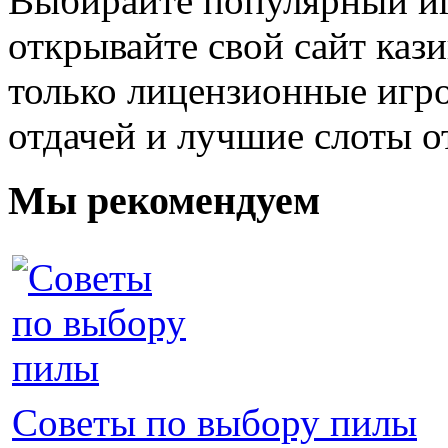
Выбирайте популярный и
открывайте свой сайт каз
только лицензионные игр
отдачей и лучшие слоты о
Мы рекомендуем
Советы по выбору пилы