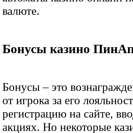
валюте.
Бонусы казино ПинА
Бонусы – это вознагражде
от игрока за его лояльно
регистрацию на сайте, вво
акциях. Но некоторые каз