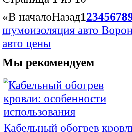
«
В начало
Назад
1
2
3
4
5
6
7
8
шумоизоляция авто Воро
авто цены
Мы рекомендуем
Кабельный обогрев кровл