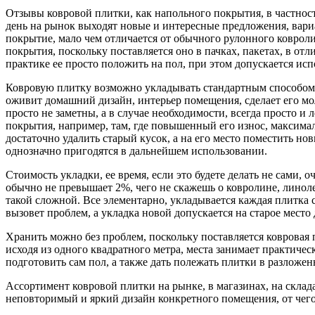
Отзывы ковровой плитки, как напольного покрытия, в частнос
день на рынок выходят новые и интересные предложения, вариа
покрытие, мало чем отличается от обычного рулонного ковролин
покрытия, поскольку поставляется оно в пачках, пакетах, в от
практике ее просто положить на пол, при этом допускается исп
Ковровую плитку возможно укладывать стандартным способом,
оживит домашний дизайн, интерьер помещения, сделает его м
просто не заметны, а в случае необходимости, всегда просто и
покрытия, например, там, где повышенный его износ, максималь
достаточно удалить старый кусок, а на его место поместить н
однозначно пригодятся в дальнейшем использовании.
Стоимость укладки, ее время, если это будете делать не сами, о
обычно не превышает 2%, чего не скажешь о ковролине, линолеу
такой сложной. Все элементарно, укладывается каждая плитка с
вызовет проблем, а укладка новой допускается на старое место 
Хранить можно без проблем, поскольку поставляется ковровая
исходя из одного квадратного метра, места занимает практиче
подготовить сам пол, а также дать полежать плитки в разложе
Ассортимент ковровой плитки на рынке, в магазинах, на склад
неповторимый и яркий дизайн конкретного помещения, от чего