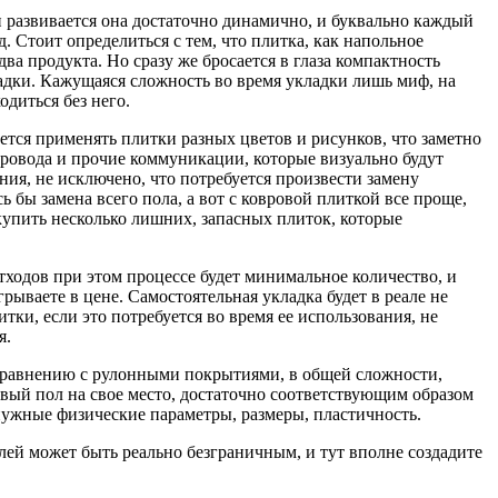
и развивается она достаточно динамично, и буквально каждый
 Стоит определиться с тем, что плитка, как напольное
ва продукта. Но сразу же бросается в глаза компактность
кладки. Кажущаяся сложность во время укладки лишь миф, на
одиться без него.
тся применять плитки разных цветов и рисунков, что заметно
ровода и прочие коммуникации, которые визуально будут
ания, не исключено, что потребуется произвести замену
 бы замена всего пола, а вот с ковровой плиткой все проще,
акупить несколько лишних, запасных плиток, которые
тходов при этом процессе будет минимальное количество, и
рываете в цене. Самостоятельная укладка будет в реале не
тки, если это потребуется во время ее использования, не
я.
 сравнению с рулонными покрытиями, в общей сложности,
новый пол на свое место, достаточно соответствующим образом
 нужные физические параметры, размеры, пластичность.
елей может быть реально безграничным, и тут вполне создадите