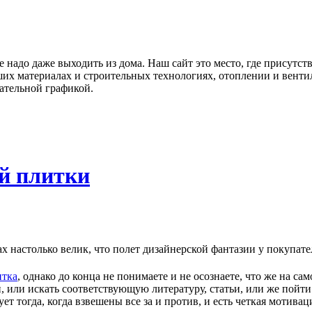
не надо даже выходить из дома. Наш сайт это место, где присутс
их материалах и строительных технологиях, отоплении и венти
ательной графикой.
й плитки
ах настолько велик, что полет дизайнерской фантазии у покупат
итка
, однако до конца не понимаете и не осознаете, что же на са
 или искать соответствующую литературу, статьи, или же пойт
т тогда, когда взвешены все за и против, и есть четкая мотивац