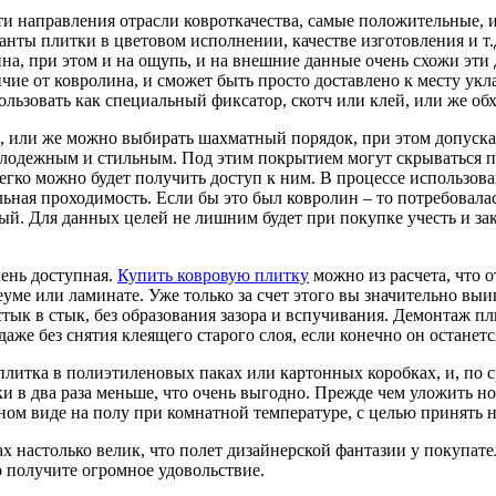
ти направления отрасли ковроткачества, самые положительные, 
нты плитки в цветовом исполнении, качестве изготовления и т.д.
а, при этом и на ощупь, и на внешние данные очень схожи эти д
личие от ковролина, и сможет быть просто доставлено к месту у
ользовать как специальный фиксатор, скотч или клей, или же обх
 или же можно выбирать шахматный порядок, при этом допускае
олодежным и стильным. Под этим покрытием могут скрываться п
 легко можно будет получить доступ к ним. В процессе использов
ная проходимость. Если бы это был ковролин – то потребовалась
овый. Для данных целей не лишним будет при покупке учесть и з
чень доступная.
Купить ковровую плитку
можно из расчета, что о
ме или ламинате. Уже только за счет этого вы значительно выиг
тык в стык, без образования зазора и вспучивания. Демонтаж пли
даже без снятия клеящего старого слоя, если конечно он останетс
 плитка в полиэтиленовых паках или картонных коробках, и, по
ски в два раза меньше, что очень выгодно. Прежде чем уложить 
нном виде на полу при комнатной температуре, с целью принять
ах настолько велик, что полет дизайнерской фантазии у покупат
 получите огромное удовольствие.